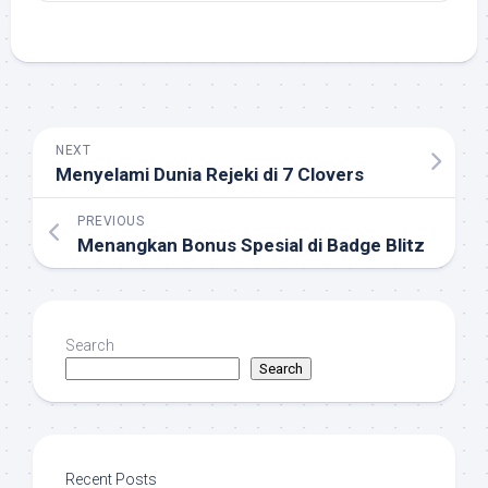
NEXT
Menyelami Dunia Rejeki di 7 Clovers
PREVIOUS
Menangkan Bonus Spesial di Badge Blitz
Search
Search
Recent Posts