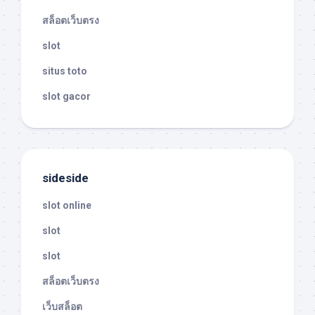
สล็อตเว็บตรง
slot
situs toto
slot gacor
sideside
slot online
slot
slot
สล็อตเว็บตรง
เว็บสล็อต