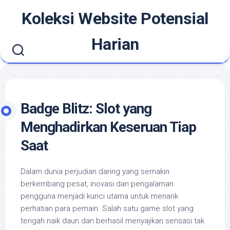
Skip
Koleksi Website Potensial
to
content
Harian
Badge Blitz: Slot yang
Menghadirkan Keseruan Tiap
Saat
Dalam dunia perjudian daring yang semakin
berkembang pesat, inovasi dan pengalaman
pengguna menjadi kunci utama untuk menarik
perhatian para pemain. Salah satu game slot yang
tengah naik daun dan berhasil menyajikan sensasi tak