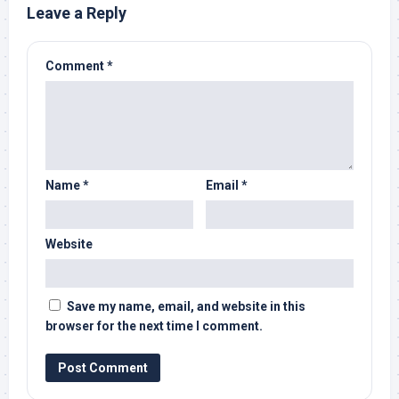
Leave a Reply
Comment
*
Name
*
Email
*
Website
Save my name, email, and website in this
browser for the next time I comment.