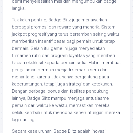
demi menyelesaikan misi dan mengumpulkan badge
langka.
Tak kalah penting, Badge Blitz juga menawarkan
berbagai promosi dan reward yang menarik. Sistem
jackpot progresif yang terus bertambah seiring waktu
memberikan insentif besar bagi pemain untuk tetap
bermain. Selain itu, game ini juga menyediakan
turnamen rutin dan program loyalitas yang memberi
hadiah eksklusif kepada pemain setia. Hal ini membuat
pengalaman bermain menjadi semakin seru dan
menantang, karena tidak hanya bergantung pada
keberuntungan, tetapi juga strategi dan ketekunan.
Dengan berbagai bonus dan fasilitas pendukung
lainnya, Badge Blitz mampu menjaga antusiasme
pemain dari waktu ke waktu, memastikan mereka
selalu kembali untuk mencoba keberuntungan mereka
lagi dan lagi.
Secara keseluruhan, Badge Blitz adalah inovasi