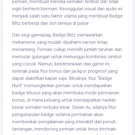
pemain, membuat mereka semakin terlibat dan tidak
ingin berhenti bermain. Keunggulan visual dan audio ini
menjadi salah satu faktor utama yang membuat Badge
Blitz berbeda dari slot lainnya di pasar.
Dari segi gameplay, Badge Blitz menawarkan
mekanisme yang mudah dipahami namun tetap
menantang. Pemain cukup memilih jumlah taruhan dan
memutar gulungan untuk menunggu kombinasi simbol
yang cocok. Namun, keistimewaan dari game ini
terletak pada fitur bonus dan jackpot progresif yang
dapat diaktifkan kapan saja. Misalnya, fitur “Badge
Hunt” memungkinkan pemain untuk mendapatkan
badge khusus yang akan membuka mode permainan
bonus, di mana peluang untuk mendapatkan hadiah
besar semakin terbuka lebar. Selain itu, adanya fitur
pengumpulan badge selama permainan akan
memberikan pengalaman yang interaktif dan penuh
tantangan, mendorong pemain untuk terus bermain