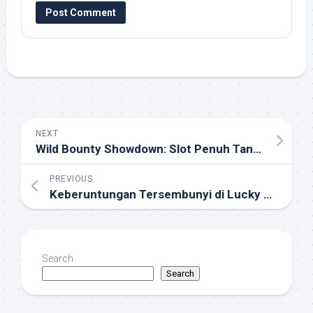
NEXT
Wild Bounty Showdown: Slot Penuh Tantangan dan Hadiah yang Membuat Kamu Ketagihan
PREVIOUS
Keberuntungan Tersembunyi di Lucky Neko
Search
Search