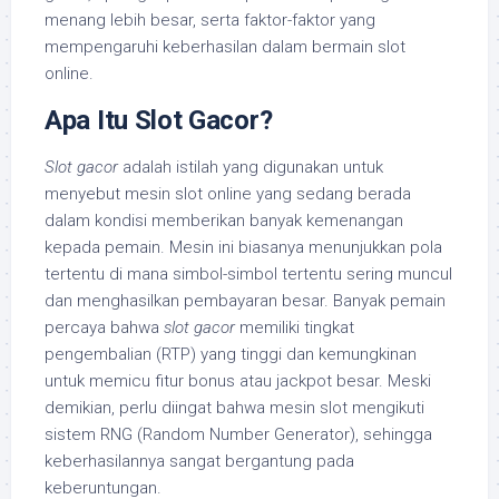
menang lebih besar, serta faktor-faktor yang
mempengaruhi keberhasilan dalam bermain slot
online.
Apa Itu Slot Gacor?
Slot gacor
adalah istilah yang digunakan untuk
menyebut mesin slot online yang sedang berada
dalam kondisi memberikan banyak kemenangan
kepada pemain. Mesin ini biasanya menunjukkan pola
tertentu di mana simbol-simbol tertentu sering muncul
dan menghasilkan pembayaran besar. Banyak pemain
percaya bahwa
slot gacor
memiliki tingkat
pengembalian (RTP) yang tinggi dan kemungkinan
untuk memicu fitur bonus atau jackpot besar. Meski
demikian, perlu diingat bahwa mesin slot mengikuti
sistem RNG (Random Number Generator), sehingga
keberhasilannya sangat bergantung pada
keberuntungan.