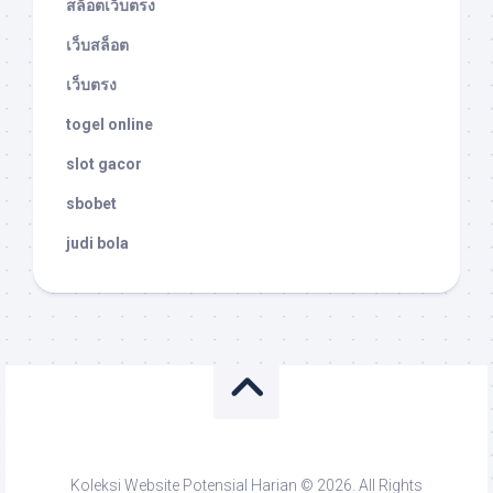
สล็อตเว็บตรง
เว็บสล็อต
เว็บตรง
togel online
slot gacor
sbobet
judi bola
Koleksi Website Potensial Harian © 2026. All Rights