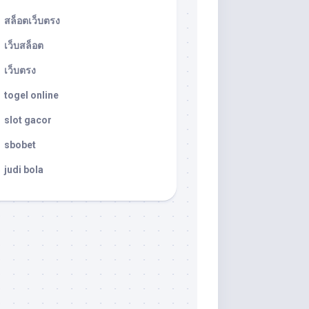
สล็อตเว็บตรง
เว็บสล็อต
เว็บตรง
togel online
slot gacor
sbobet
judi bola