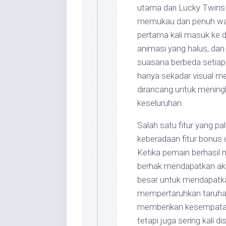
utama dari Lucky Twins
memukau dan penuh war
pertama kali masuk ke da
animasi yang halus, d
suasana berbeda setiap
hanya sekadar visual me
dirancang untuk menin
keseluruhan.
Salah satu fitur yang p
keberadaan fitur bonus
Ketika pemain berhasil
berhak mendapatkan ak
besar untuk mendapatk
mempertaruhkan taruhan a
memberikan kesempata
tetapi juga sering kali