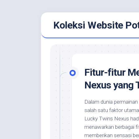
Skip
Koleksi Website Pot
to
content
Fitur-fitur M
Nexus yang T
Dalam dunia permainan d
salah satu faktor uta
Lucky Twins Nexus hadir
menawarkan berbagai fit
memberikan sensasi ber