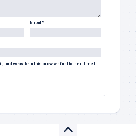
Email
*
 and website in this browser for the next time I