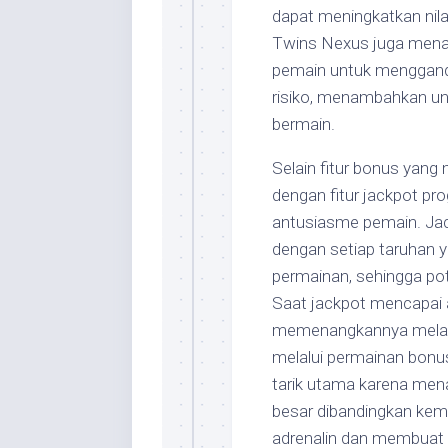
dapat meningkatkan nilai
Twins Nexus juga mena
pemain untuk menggand
risiko, menambahkan uns
bermain.
Selain fitur bonus yan
dengan fitur jackpot p
antusiasme pemain. Jack
dengan setiap taruhan y
permainan, sehingga pot
Saat jackpot mencapai 
memenangkannya melalui
melalui permainan bonus
tarik utama karena men
besar dibandingkan kem
adrenalin dan membuat 