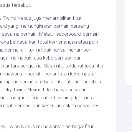
astis tersebut.
ky Twins Nexus juga menampilkan fitur
oard yang memungkinkan pemain bersaing
 sesama pemain. Melalui leaderboard, pemain
ereka berdasarkan total kemenangan atau poin
a bermain. Fitur ini tidak hanya menambah
pi juga memupuk rasa kebersamaan dan
 antara pengguna. Selain itu, terdapat juga fitur
 menawarkan hadiah menarik dan kesempatan
mpuan bermain terbaik. Fitur-fitur ini membuat
Lucky Twins Nexus tidak hanya sekadar
 juga menjadi ajang untuk bersaing dan meraih
nambah sensasi dan keseruan dalam setiap sesi
cky Twins Nexus menawarkan berbagai fitur