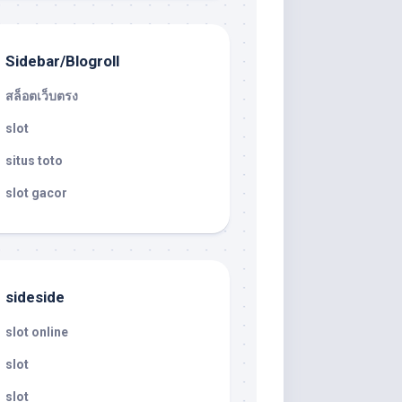
Sidebar/Blogroll
สล็อตเว็บตรง
slot
situs toto
slot gacor
sideside
slot online
slot
slot