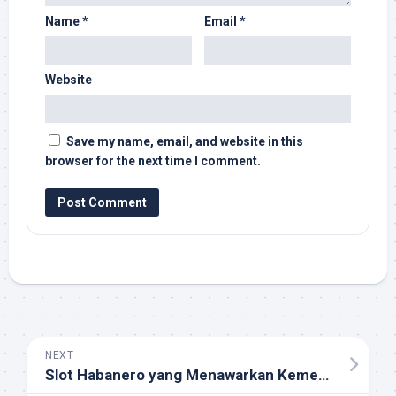
Name
*
Email
*
Website
Save my name, email, and website in this
browser for the next time I comment.
NEXT
Slot Habanero yang Menawarkan Kemenangan Besar dengan Modal Kecil