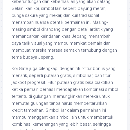
keberuntungan dan keberhasilan yang akan datang.
Selain ikan koi, simbol lain seperti payung merah,
bunga sakura yang mekar, dan kuil tradisional
menambah nuansa otentik permainan ini. Masing-
masing simbol dirancang dengan detail artistik yang
memancarkan keindahan khas Jepang, menambah
daya tarik visual yang mampu memikat pemain dan
membuat mereka merasa semakin terhubung dengan
tema budaya Jepang.
Koi Gate juga dilengkapi dengan fitur-fitur bonus yang
menarik, seperti putaran gratis, simbol liar, dan fitur
jackpot progresif. Fitur putaran gratis bisa diaktifkan
ketika pemain berhasil mendapatkan kombinasi simbol
tertentu di gulungan, memungkinkan mereka untuk
memutar gulungan tanpa harus mempertaruhkan
kredit tambahan. Simbol liar dalam permainan ini
mampu menggantikan simbol lain untuk membentuk
kombinasi kemenangan yang lebih besar, sehingga