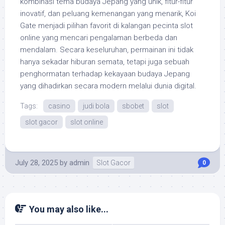
kombinasi tema budaya Jepang yang unik, fitur-fitur
inovatif, dan peluang kemenangan yang menarik, Koi
Gate menjadi pilihan favorit di kalangan pecinta slot
online yang mencari pengalaman berbeda dan
mendalam. Secara keseluruhan, permainan ini tidak
hanya sekadar hiburan semata, tetapi juga sebuah
penghormatan terhadap kekayaan budaya Jepang
yang dihadirkan secara modern melalui dunia digital.
Tags:
casino
judi bola
sbobet
slot
slot gacor
slot online
July 28, 2025
by
admin
Slot Gacor
0
You may also like...