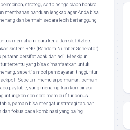
mainan, strategi, serta pengelolaan bankroll
 akan membahas panduan lengkap agar Anda bisa
enang dan bermain secara lebih bertanggung
untuk memahami cara kerja dari slot Aztec.
nakan sistem RNG (Random Number Generator)
putaran bersifat acak dan adil. Meskipun
itur tertentu yang bisa dimanfaatkan untuk
nang, seperti simbol pembayaran tinggi, fitur
jackpot. Sebelum memulai permainan, pemain
aca paytable, yang menampilkan kombinasi
guntungkan dan cara memicu fitur bonus.
le, pemain bisa mengatur strategi taruhan
en dan fokus pada kombinasi yang paling