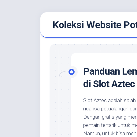
Skip
Koleksi Website Pot
to
content
Panduan Len
di Slot Aztec
Slot Aztec adalah sala
nuansa petualangan dan
Dengan grafis yang men
pemain tertarik untuk m
Namun, untuk bisa menan