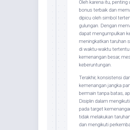
Oleh karena itu, pentin
bonus terbaik dan mema
dipicu oleh simbol tert
gulungan. Dengan meman
dapat mengumpulkan kem
meningkatkan taruhan se
di waktu-waktu tertent
kemenangan besar, meski
keberuntungan.
Terakhir, konsistensi da
kemenangan jangka panj
bermain tanpa batas, ap
Disiplin dalam mengikuti
pada target kemenang
tidak melakukan taruhan i
dan mengikuti perkemban