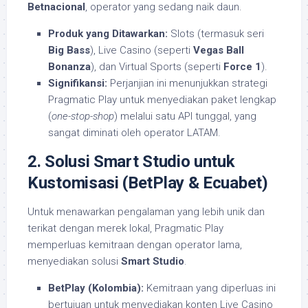
Betnacional
, operator yang sedang naik daun.
Produk yang Ditawarkan:
Slots (termasuk seri
Big Bass
), Live Casino (seperti
Vegas Ball
Bonanza
), dan Virtual Sports (seperti
Force 1
).
Signifikansi:
Perjanjian ini menunjukkan strategi
Pragmatic Play untuk menyediakan paket lengkap
(
one-stop-shop
) melalui satu API tunggal, yang
sangat diminati oleh operator LATAM.
2. Solusi Smart Studio untuk
Kustomisasi (BetPlay & Ecuabet)
Untuk menawarkan pengalaman yang lebih unik dan
terikat dengan merek lokal, Pragmatic Play
memperluas kemitraan dengan operator lama,
menyediakan solusi
Smart Studio
.
BetPlay (Kolombia):
Kemitraan yang diperluas ini
bertujuan untuk menyediakan konten Live Casino