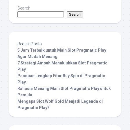
Search
Search
Recent Posts
5 Jam Terbaik untuk Main Slot Pragmatic Play
Agar Mudah Menang
7 Strategi Ampuh Menaklukkan Slot Pragmatic
Play
Panduan Lengkap Fitur Buy Spin di Pragmatic
Play.
Rahasia Menang Main Slot Pragmatic Play untuk
Pemula
Mengapa Slot Wolf Gold Menjadi Legenda di
Pragmatic Play?