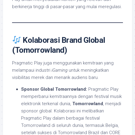
berkinerja tinggi di pasar-pasar yang mulai meregulasi.
Kolaborasi Brand Global
(Tomorrowland)
Pragmatic Play juga menggunakan kemitraan yang
melampaui industri
iGaming
untuk meningkatkan
visibilitas merek dan menarik audiens baru.
Sponsor Global Tomorrowland:
Pragmatic Play
memperbarui kemitraannya dengan festival musik
elektronik terkenal dunia,
Tomorrowland
, menjadi
sponsor global. Kolaborasi ini melibatkan
Pragmatic Play dalam berbagai festival
Tomorrowland di seluruh dunia, termasuk Belgia,
setelah sukses di Tomorrowland Brazil dan CORE